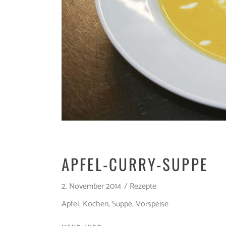
APFEL-CURRY-SUPPE
2. November 2014
Rezepte
Apfel
,
Kochen
,
Suppe
,
Vorspeise