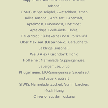
Gapp Elke (Braunau):
Ziegenfrischkäse
(saisonal)
OberGut:
Speiseäpfel, Zwetschken, Birnen
(alles saisonal), Apfelsaft, Birnensaft,
Apfelmost, Birnenmost, Obstmost,
Apfelchips, Edelbrände, Liköre,
Bauernbrot,
Kürbiskerne und Kürbiskernöl
Ober Max sen. (Osternberg):
Geräucherte
Saiblinge (saisonell)
Weiß Alex (Kirchdorf):
Honig
Hoffelner:
Marmelade, Suppengemüse,
Sauergemüse, Sirup
Pflügelmeier:
BIO-Sauergemüse, Sauerkraut
und Sauerkrautsaft
SIWIS:
Marmelade, Zuckerl, Gummibärchen,
Müsli, Honig
Olivenöl
aus der Toskana