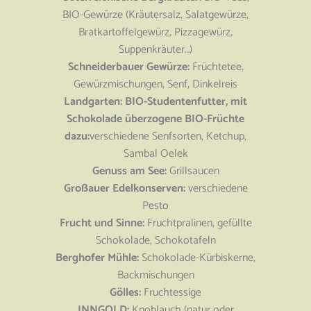
BIO-Gewürze (Kräutersalz, Salatgewürze,
Bratkartoffelgewürz, Pizzagewürz,
Suppenkräuter…)
Schneiderbauer Gewürze:
Früchtetee,
Gewürzmischungen, Senf, Dinkelreis
Landgarten: BIO-Studentenfutter, mit
Schokolade überzogene BIO-Früchte
dazu:
verschiedene Senfsorten, Ketchup,
Sambal Oelek
Genuss am See:
Grillsaucen
Großauer Edelkonserven:
verschiedene
Pesto
Frucht und Sinne:
Fruchtpralinen, gefüllte
Schokolade, Schokotafeln
Berghofer Mühle:
Schokolade-Kürbiskerne,
Backmischungen
Gölles:
Fruchtessige
INNGOLD:
Knoblauch (natur oder