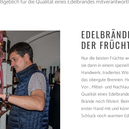
geblich für die Qualität eines Edelbrandes mitverantwortl
EDELBRÄNDE
DER FRÜCH
Nur die besten Früchte 
sie dann in einem speziel
Handwerk, tradiertes Wis
das obergute Brennen. He
Vor-, Mittel- und Nachlau
Qualität eines Edelbrand
Brände noch filtriert. Be
erster Hand mit und könn
Schluck noch warmen Ede