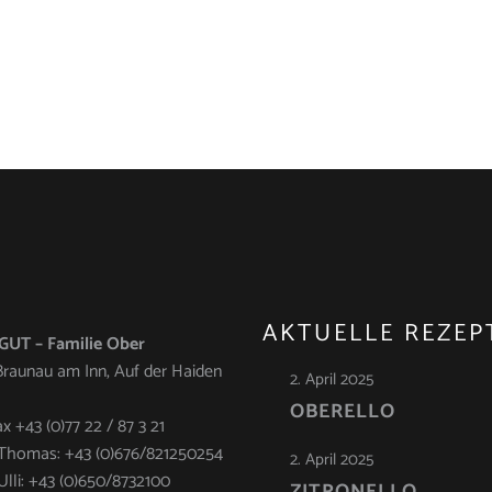
AKTUELLE REZEP
UT – Familie Ober
raunau am Inn, Auf der Haiden
2. April 2025
OBERELLO
ax +43 (0)77 22 / 87 3 21
Thomas: +43 (0)676/821250254
2. April 2025
Ulli: +43 (0)650/8732100