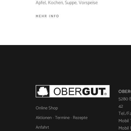
Apfel
,
Kochen
,
Suppe
,
Vorspeise
MEHR INFO
OBERG
5280 B
42
Online Shop
Tel./F
Aktionen · Termine · Rezepte
Mobil 
Anfahrt
Mobil 