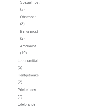
Spezialmost
(2)
Obstmost
(3)
Birnenmost
(2)
Apfelmost
(10)
Lebensmittel
(5)
Heißgetränke
(2)
Prickelndes
(7)
Edelbrände