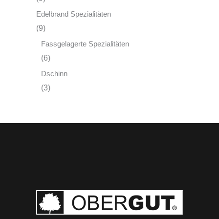
Edelbrand Spezialitäten
(9)
Fassgelagerte Spezialitäten
(6)
Dschinn
(3)