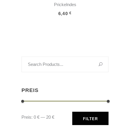
Prickelndes
6,40
€
Search
for:
PREIS
Min.
Max.
Preis:
0 €
—
20 €
FILTER
Preis
Preis