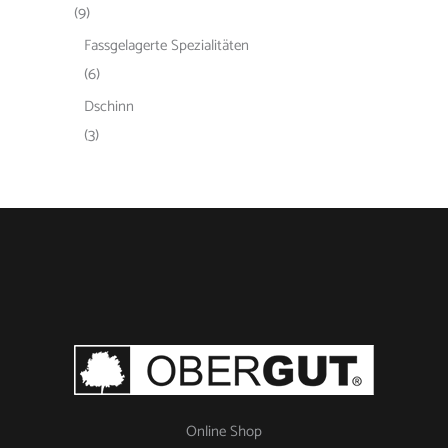
(9)
Fassgelagerte Spezialitäten
(6)
Dschinn
(3)
Online Shop