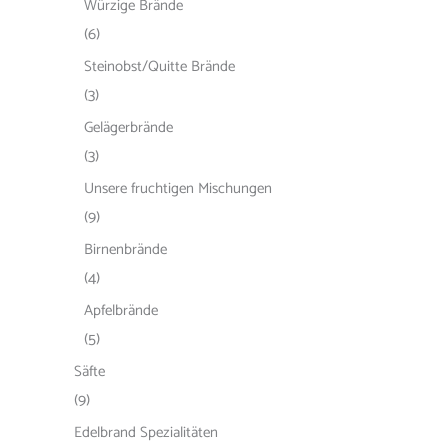
Würzige Brände
(6)
Steinobst/Quitte Brände
(3)
Gelägerbrände
(3)
Unsere fruchtigen Mischungen
(9)
Birnenbrände
(4)
Apfelbrände
(5)
Säfte
(9)
Edelbrand Spezialitäten