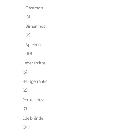
Obstmost
(3)
Birnenmost
(2)
Apfelmost
(10)
Lebensmittel
(5)
Heißgetränke
(2)
Prickelndes
(7)
Edelbrände
(30)