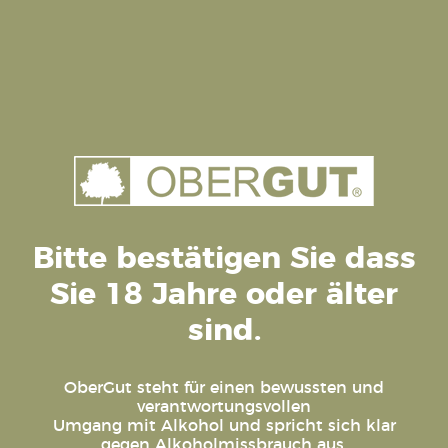
Klärvorgang in der Mostproduktion) sehr
breite vielschichtige Frucht.
ZUSÄTZLICHE INFORMATIONEN
ÄHNLICHE PRODUKTE
Bitte bestätigen Sie dass
Sie 18 Jahre oder älter
Dieses
Dieses
sind.
Produkt
Produkt
AUSFÜHRUNG WÄHLEN
AUSFÜHRUNG WÄHLEN
AUSFÜHRUNG WÄHLEN
AUSFÜHRUNG
weist
weist
MARILLE
APFEL
APFEL-
APFEL
mehrere
mehrere
OberGut steht für einen bewussten und
„FUJI“
ORANGE
„MAIRAC“
,
Edelbrände
Varianten
Varianten
verantwortungsvollen
,
,
,
Apfelbrände
Edelbrände
Apfelbrände
Steinobst/Quitte
auf.
auf.
Umgang mit Alkohol und spricht sich klar
gegen Alkoholmissbrauch aus.