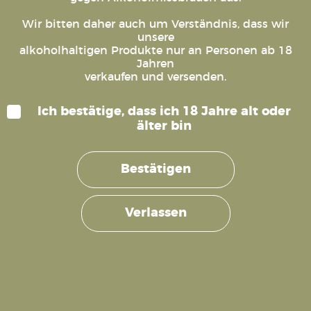
Edelbrände
Unsere
Edelbrände
Brände
Die
Die
fruchtigen
Optionen
Optionen
19,90
19,90
€
€
22,90
€
Wir bitten daher auch um Verständnis, dass wir
–
–
Mischungen
–
können
können
unsere
24,90
24,90
29,90
Preisspanne:
Preisspanne
alkoholhaltigen Produkte nur an Personen ab 18
€
€
Preisspanne:
auf
auf
21,90
€
€
19,90 €
19,90 €
22,90 €
Jahren
–
bis
bis
der
der
bis
29,90
verkaufen und versenden.
24,90 €
24,90 €
29,90 €
Preisspanne:
€
Produktseite
Produktseite
21,90 €
bis
gewählt
gewählt
Ich bestätige, dass ich 18 Jahre alt oder
29,90 €
werden
werden
älter bin
Bestätigen
Verlassen
Online Shop